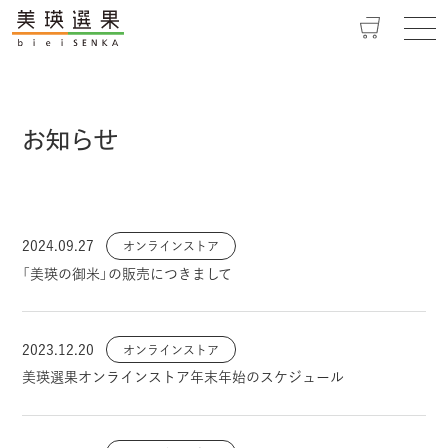
">
">
メ
ニ
ュ
ー
の
お知らせ
開
閉
2024.09.27
オンラインストア
「美瑛の御米」の販売につきまして
2023.12.20
オンラインストア
美瑛選果オンラインストア年末年始のスケジュール