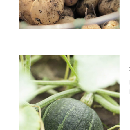
か
ぼ
ち
ゃ