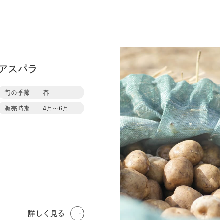
越
冬
アスパラ
馬
鈴
旬の季節
春
薯
販売時期
4月〜6月
詳しく見る