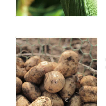
じ
ゃ
が
い
も