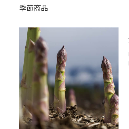
季節商品
ア
ス
パ
ラ