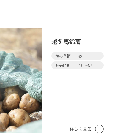
越冬馬鈴薯
旬の季節
春
販売時期
4月〜5月
詳しく見る