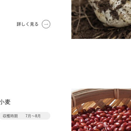
詳しく見る
豆
小麦
収穫時期
7月〜8月