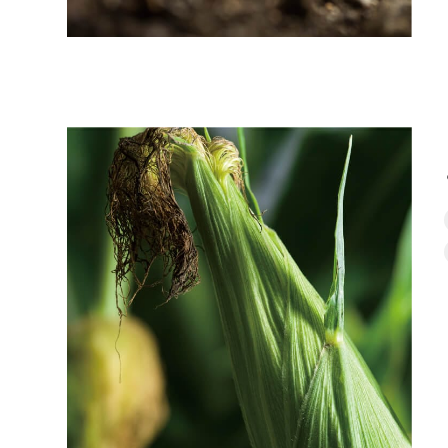
と
う
き
び