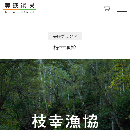
メ
ニ
ュ
ー
美瑛ブランド
の
開
枝幸漁協
閉
枝
幸
漁
協